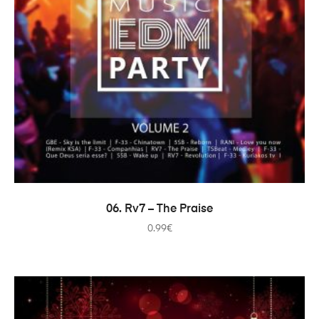
ADICIONAR
06. Rv7 – The Praise
0.99
€