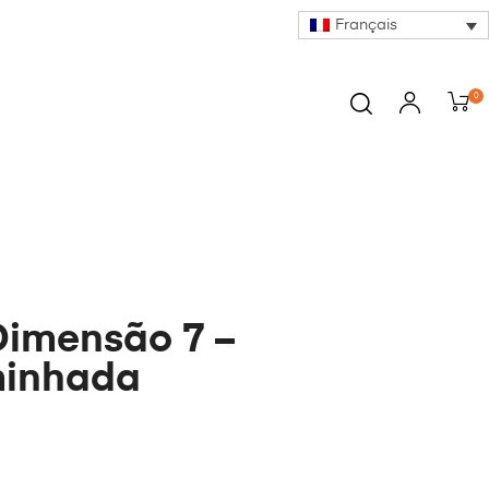
Français
0
Dimensão 7 –
inhada