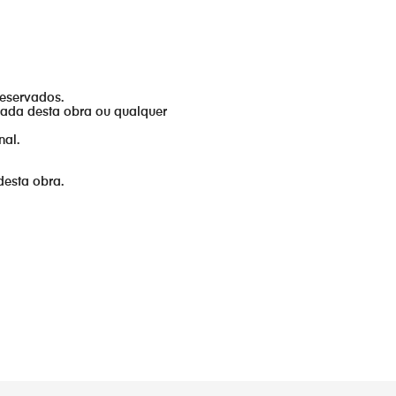
reservados.
izada desta obra ou qualquer
nal.
desta obra.