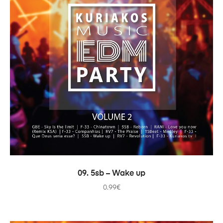
COMPRAR
09. 5sb – Wake up
0.99
€