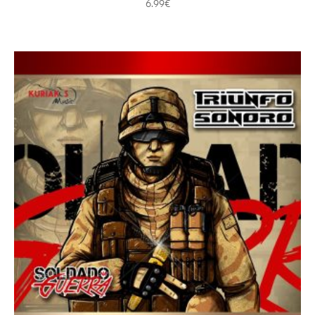
6.99
€