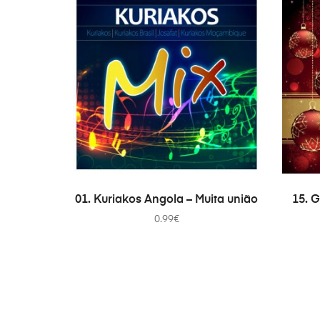
COMPRAR
01. Kuriakos Angola – Muita união
15. G
0.99
€