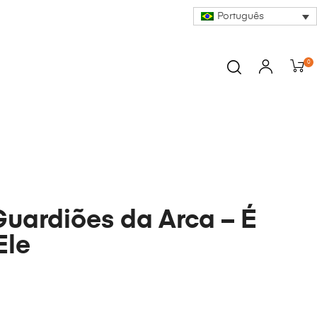
Português
0
Guardiões da Arca – É
Ele