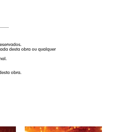
_____
reservados.
izada desta obra ou qualquer
nal.
desta obra.