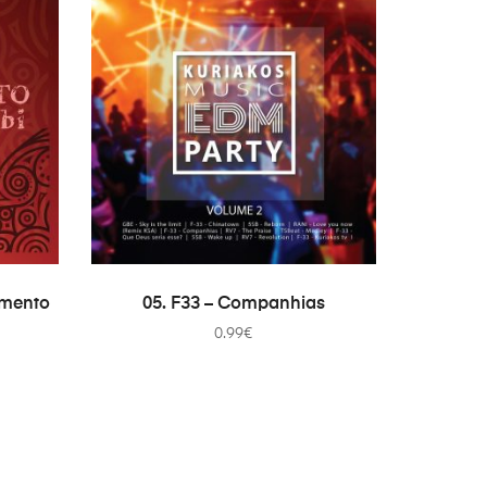
COMPRAR
amento
05. F33 – Companhias
0.99
€