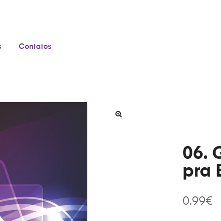
s
Contatos
06. 
pra 
0.99
€