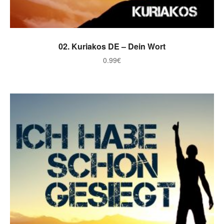
ADICIONAR
02. Kuriakos DE – Dein Wort
0.99
€