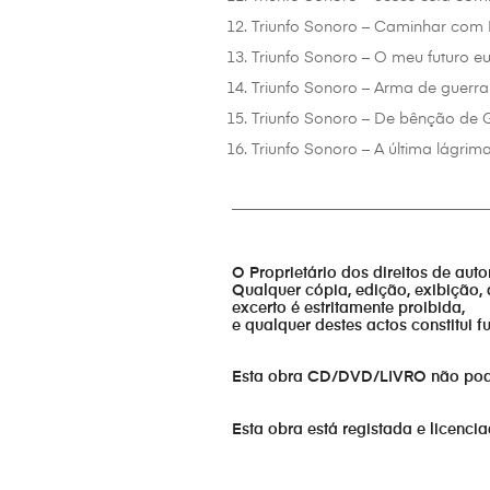
Triunfo Sonoro – Caminhar com 
Triunfo Sonoro – O meu futuro e
Triunfo Sonoro – Arma de guerra 
Triunfo Sonoro – De bênção de G
Triunfo Sonoro – A última lágrim
_________________________________
O Proprietário dos direitos de aut
Qualquer cópia, edição, exibição, 
excerto é estritamente proibida,
e qualquer destes actos constitui 
Esta obra CD/DVD/LIVRO não pode s
Esta obra está registada e licenci