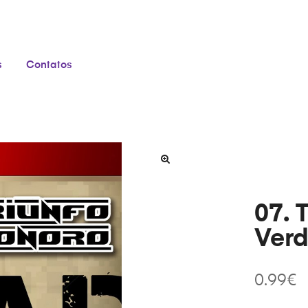
s
Contatos
07. 
Verd
0.99
€