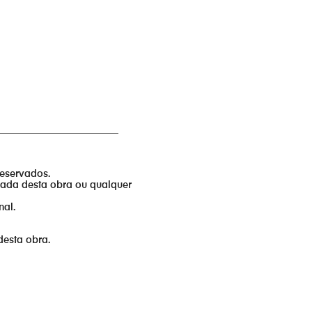
_________________________
reservados.
izada desta obra ou qualquer
nal.
desta obra.