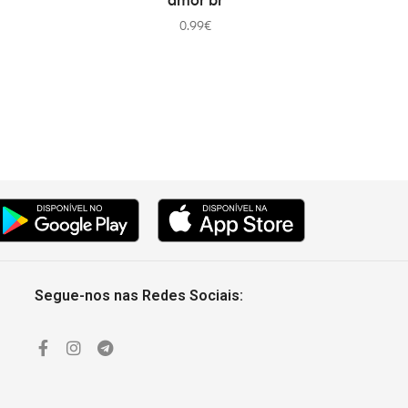
amor br
0.99
€
Segue-nos nas Redes Sociais: