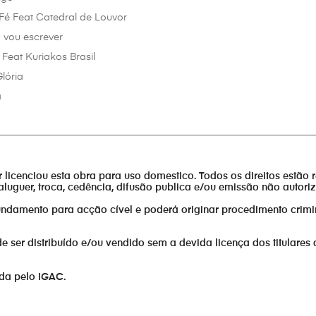
Fé Feat Catedral de Louvor
u vou escrever
Feat Kuriakos Brasil
lória
a
________________________________________________________________
or licenciou esta obra para uso domestico. Todos os direitos estão 
aluguer, troca, cedência, difusão publica e/ou emissão não autor
fundamento para acção cível e poderá originar procedimento crimi
er distribuído e/ou vendido sem a devida licença dos titulares 
ada pelo IGAC.