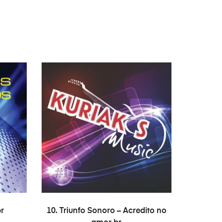
COMPRAR
br
10. Triunfo Sonoro – Acredito no