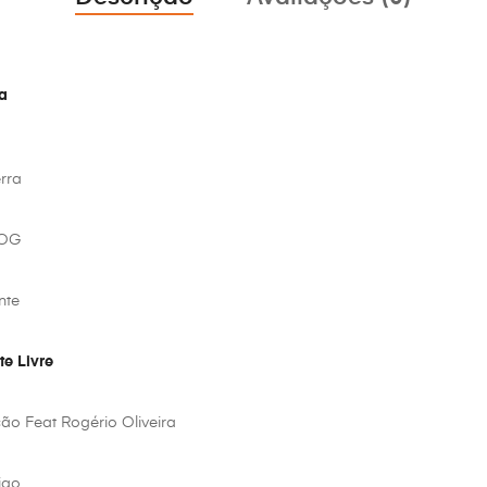
a
rra
AOG
nte
te Livre
ão Feat Rogério Oliveira
igo