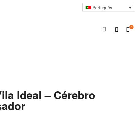
Português
0
Vila Ideal – Cérebro
sador