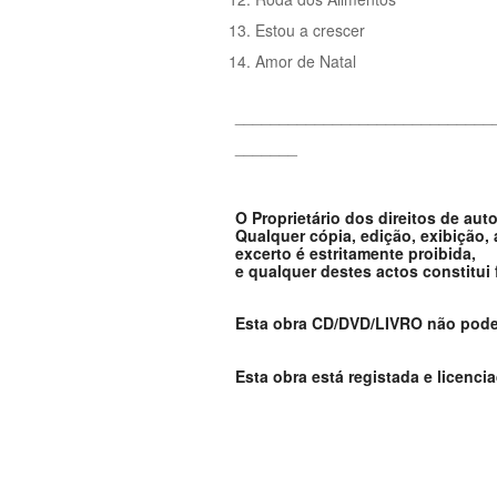
Estou a crescer
Amor de Natal
_____________________________
_______
O Proprietário dos direitos de aut
Qualquer cópia, edição, exibição,
excerto é estritamente proibida,
e qualquer destes actos constitui
Esta obra CD/DVD/LIVRO não pode s
Esta obra está registada e licenci