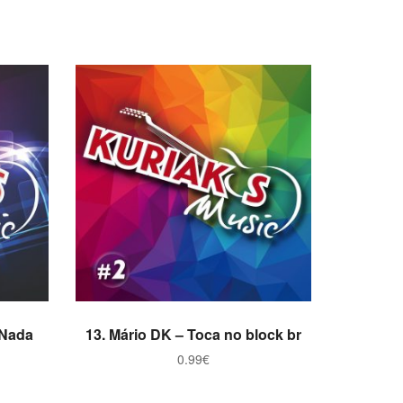
ADICIONAR
 Nada
13. Mário DK – Toca no block br
0.99
€