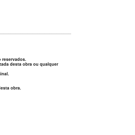
______________________________
o reservados.
izada desta obra ou qualquer
inal.
esta obra.