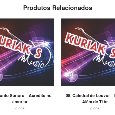
Produtos Relacionados
ADICIONAR
ADICIONAR
riunfo Sonoro – Acredito no
08. Catedral de Louvor –
amor br
Além de Ti br
0.99
€
0.99
€