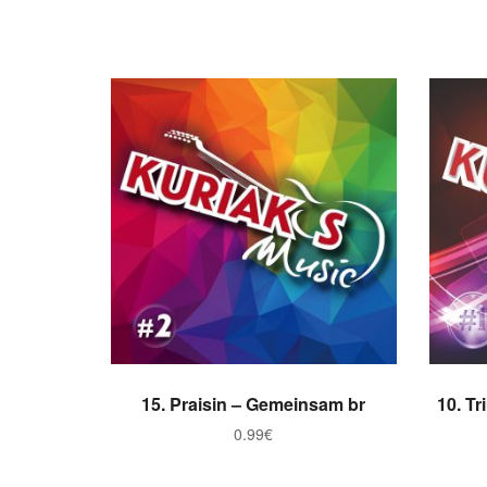
ADICIONAR
15. Praisin – Gemeinsam br
10. T
0.99
€