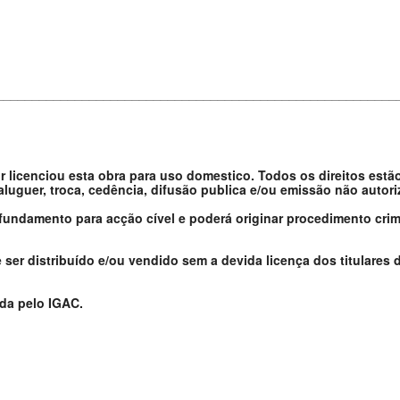
________________________________________________________
or licenciou esta obra para uso domestico. Todos os direitos estã
 aluguer, troca, cedência, difusão publica e/ou emissão não autor
 fundamento para acção cível e poderá originar procedimento crim
er distribuído e/ou vendido sem a devida licença dos titulares d
ada pelo IGAC.