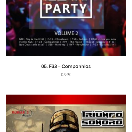
AÑADIR AL CARRITO
05. F33 – Companhias
0.99
€