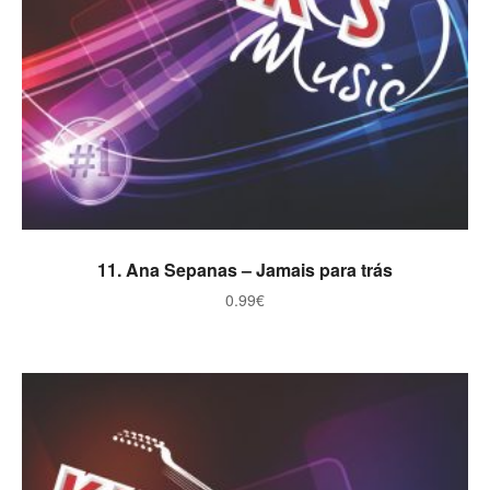
ADICIONAR
11. Ana Sepanas – Jamais para trás
0.99
€