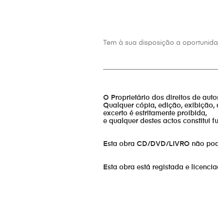
Tem à sua disposição a oportunidad
_________________________________
O Proprietário dos direitos de aut
Qualquer cópia, edição, exibição, 
excerto é estritamente proibida,
e qualquer destes actos constitui 
Esta obra CD/DVD/LIVRO não pode s
Esta obra está registada e licenci