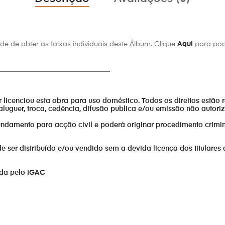
e de obter as faixas individuais deste Álbum. Clique
Aqui
para pod
________________________________
or licenciou esta obra para uso doméstico. Todos os direitos estão 
aluguer, troca, cedência, difusão publica e/ou emissão não autor
fundamento para acção civil e poderá originar procedimento crimin
er distribuído e/ou vendido sem a devida licença dos titulares 
ada pelo IGAC