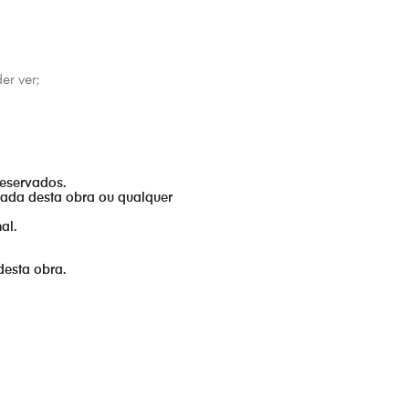
er ver;
reservados.
izada desta obra ou qualquer
al.
desta obra.