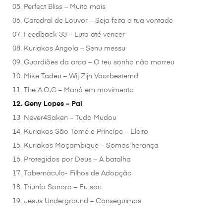
05. Perfect Bliss – Muito mais
06. Catedral de Louvor – Seja feita a tua vontade
07. Feedback 33 – Luta até vencer
08. Kuriakos Angola – Senu messu
09. Guardiões da arca – O teu sonho não morreu
10. Mike Tadeu – Wij Zijn Voorbestemd
11. The A.O.G – Maná em movimento
12. Geny Lopes – Pai
13. Never4Saken – Tudo Mudou
14. Kuriakos São Tomé e Princípe – Eleito
15. Kuriakos Moçambique – Somos herança
16. Protegidos por Deus – A batalha
17. Tabernáculo- Filhos de Adopção
18. Triunfo Sonoro – Eu sou
19. Jesus Underground – Conseguimos