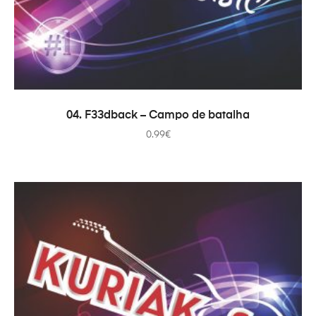
ADICIONAR
04. F33dback – Campo de batalha
0.99
€