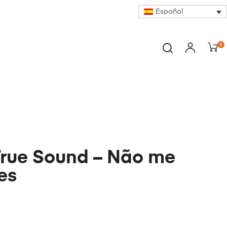
Español
0
True Sound – Não me
es