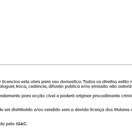
________________________________________________________________
or licenciou esta obra para uso domestico. Todos os direitos estão 
aluguer, troca, cedência, difusão publica e/ou emissão não autor
fundamento para acção cível e poderá originar procedimento crimi
er distribuído e/ou vendido sem a devida licença dos titulares 
ada pelo IGAC.