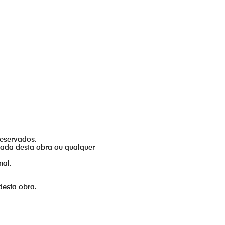
_________________________
reservados.
izada desta obra ou qualquer
nal.
desta obra.