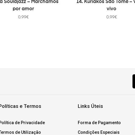
Da Souldjazz – Marchamos
14. Kuriakos São Tomé – 
por amor
vivo
0.99
€
0.99
€
Políticas e Termos
Links Úteis
Política de Privacidade
Forma de Pagamento
Termos de Utilização
Condições Especiais