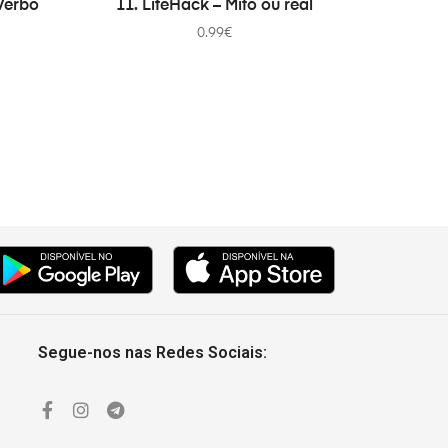
Verbo
11. LifeHack – Mito ou real
0.99
€
Segue-nos nas Redes Sociais: