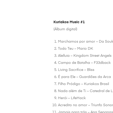
Kuriakos Music #1
(Álbum digital)
Marchamos por amor – Da Soul
Todo Teu – Mario DK
Alelluia – Kingdom Street Angels
Campo de Batalha – F33dback
Living Sacrifice – Bliss
É para Ele – Guardiões da Arca
Filho Pródigo – Kuriakos Brasil
Nada além de Ti – Catedral de 
Herói – LifeHack
Acredito no amor – Triunfo Sono
Jamais para trás – Ana Sepana