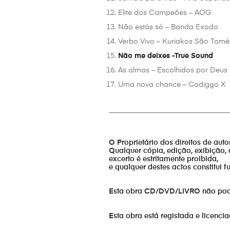
Elite dos Campeões – AOG
Não estás só – Banda Exodo
Verbo Vivo – Kuriakos São Tomé
Não me deixes -True Sound
As almas – Escolhidos por Deus
Uma nova chance – Codiggo X
_________________________________
O Proprietário dos direitos de aut
Qualquer cópia, edição, exibição, 
excerto é estritamente proibida,
e qualquer destes actos constitui 
Esta obra CD/DVD/LIVRO não pode s
Esta obra está registada e licenci