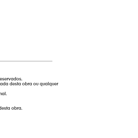
_________________________
reservados.
izada desta obra ou qualquer
nal.
desta obra.