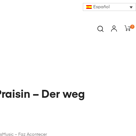
Español
0
Praisin – Der weg
sMusic – Faz Acontecer