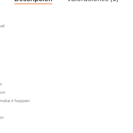
vel
r
im
bom
 make it happen
or