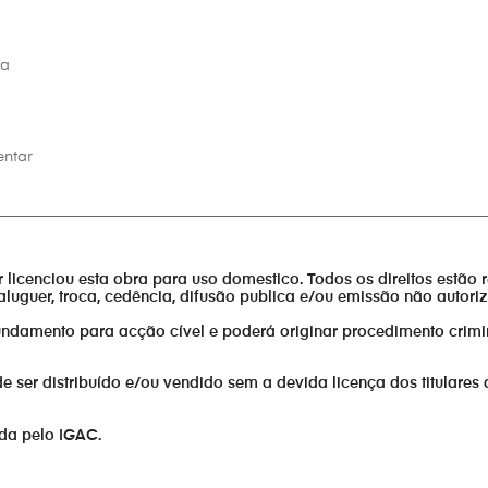
ça
entar
________________________________________________________________
or licenciou esta obra para uso domestico. Todos os direitos estão 
aluguer, troca, cedência, difusão publica e/ou emissão não autor
fundamento para acção cível e poderá originar procedimento crimi
er distribuído e/ou vendido sem a devida licença dos titulares 
ada pelo IGAC.