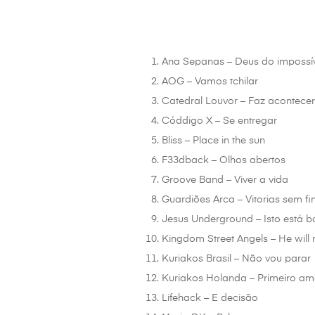
Ana Sepanas – Deus do impossí
AOG – Vamos tchilar
Catedral Louvor – Faz acontece
Códdigo X – Se entregar
Bliss – Place in the sun
F33dback – Olhos abertos
Groove Band – Viver a vida
Guardiões Arca – Vitorias sem f
Jesus Underground – Isto está 
Kingdom Street Angels – He will
Kuriakos Brasil – Não vou parar
Kuriakos Holanda – Primeiro am
Lifehack – E decisão