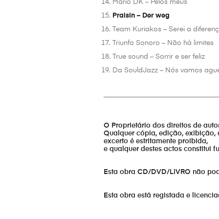
Mario DK – Pelos meus
Praisin – Der weg
Team Kuriakos – Serei a diferen
Triunfo Sonoro – Não há limites
True sound – Sorrir e ser feliz
Da SouldJazz – Nós vamos agu
_________________________________
O Proprietário dos direitos de aut
Qualquer cópia, edição, exibição, 
excerto é estritamente proibida,
e qualquer destes actos constitui 
Esta obra CD/DVD/LIVRO não pode s
Esta obra está registada e licenci