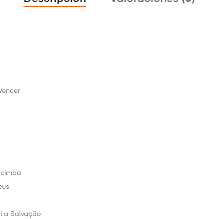
Vencer
acimba
eus
u
i a Salvação