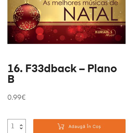
16. F33dback – Plano
B
0.99
€
Adaugă În Coș