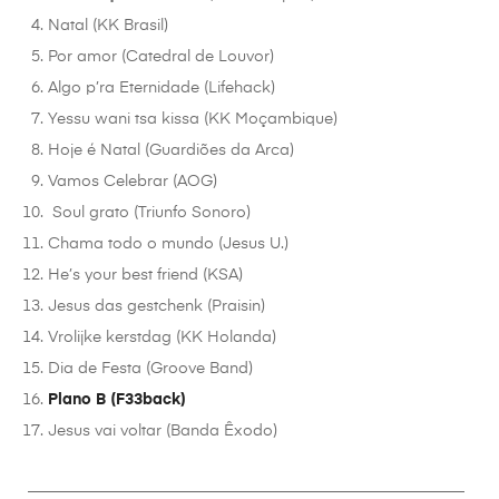
Natal (KK Brasil)
Por amor (Catedral de Louvor)
Algo p’ra Eternidade (Lifehack)
Yessu wani tsa kissa (KK Moçambique)
Hoje é Natal (Guardiões da Arca)
Vamos Celebrar (AOG)
Soul grato (Triunfo Sonoro)
Chama todo o mundo (Jesus U.)
He’s your best friend (KSA)
Jesus das gestchenk (Praisin)
Vrolijke kerstdag (KK Holanda)
Dia de Festa (Groove Band)
Plano B (F33back)
Jesus vai voltar (Banda Êxodo)
________________________________________________________