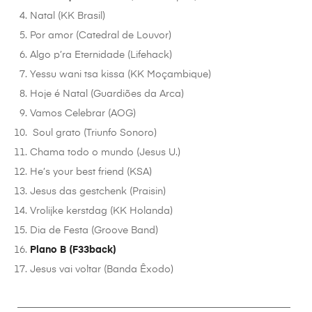
Natal (KK Brasil)
Por amor (Catedral de Louvor)
Algo p’ra Eternidade (Lifehack)
Yessu wani tsa kissa (KK Moçambique)
Hoje é Natal (Guardiões da Arca)
Vamos Celebrar (AOG)
Soul grato (Triunfo Sonoro)
Chama todo o mundo (Jesus U.)
He’s your best friend (KSA)
Jesus das gestchenk (Praisin)
Vrolijke kerstdag (KK Holanda)
Dia de Festa (Groove Band)
Plano B (F33back)
Jesus vai voltar (Banda Êxodo)
________________________________________________________