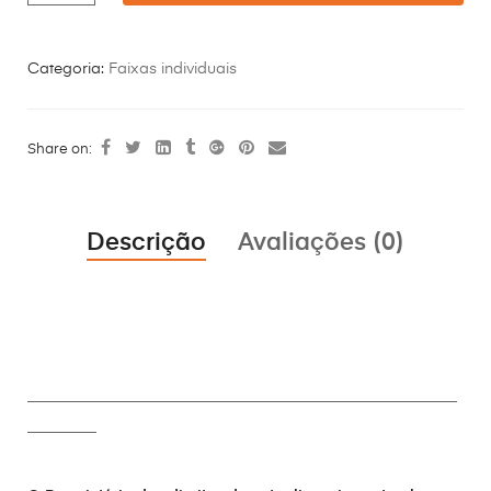
Categoria:
Faixas individuais
Share on:
Descrição
Avaliações (0)
________________________________________________________
_________