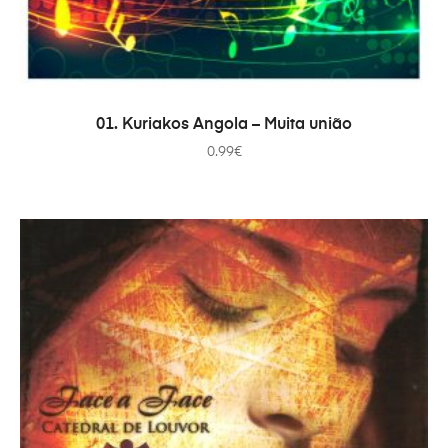
ADICIONAR
01. Kuriakos Angola – Muita união
0.99
€