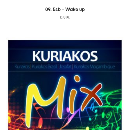
ADICIONAR
09. 5sb – Wake up
0.99
€