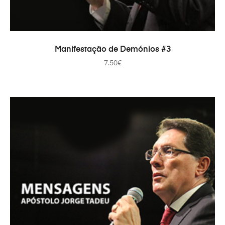
ADD TO CART
Manifestação de Demónios #3
7.50
€