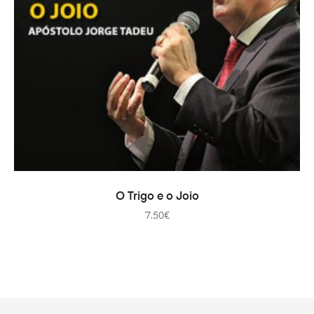
ADD TO CART
O Trigo e o Joio
7.50
€