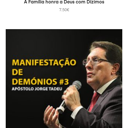
ADD TO CART
A Família honra a Deus com Dízimos
7.50
€