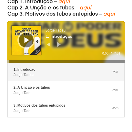
Cap 1. Introdução –
aqui
Cap 2. A Unção e os tubos –
aqui
Cap 3. Motivos dos tubos entupidos –
aqui
Tocador
de
áudio
Jorge Tadeu
1. Introdução
0:00
/
7:31
1. Introdução
7:31
Jorge Tadeu
2. A Unção e os tubos
22:01
Jorge Tadeu
3. Motivos dos tubos entupidos
23:23
Jorge Tadeu