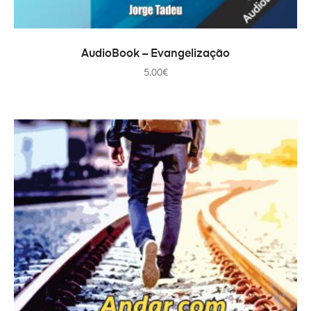
COMPRAR
AudioBook – Evangelização
5.00
€