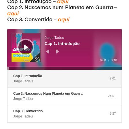
Cap 1. Introdução –
aqui
Cap 2. Nascemos num Planeta em Guerra –
aqui
Cap 3. Convertido –
aqui
Tocador
de
áudio
Jorge Tadeu
Cap 1. Introdução
0:00
/
7:01
Cap 1. Introdução
7:01
Jorge Tadeu
Cap 2. Nascemos Num Planeta em Guerra
24:51
Jorge Tadeu
Cap 3. Convertido
8:27
Jorge Tadeu