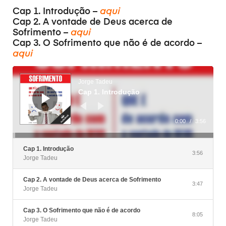
Cap 1. Introdução –
aqui
Cap 2. A vontade de Deus acerca de
Sofrimento –
aqui
Cap 3. O Sofrimento que não é de acordo –
aqui
Reprodutor
de
áudio
Jorge Tadeu
Cap 1. Introdução
0:00
/
3:56
Cap 1. Introdução
3:56
Jorge Tadeu
Cap 2. A vontade de Deus acerca de Sofrimento
3:47
Jorge Tadeu
Cap 3. O Sofrimento que não é de acordo
8:05
Jorge Tadeu