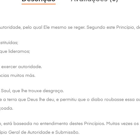
 Autoridade, pelo qual Ele mesmo se reger. Segundo este Princípio, 
tituídas;
que lideramos;
exercer autoridade.
cias muitos más.
Saul, que lhe trouxe desgraça.
a terra que Deus lhe deu, e permitiu que o diabo roubasse essa aut
çoada.
o, está baseada no entendimento destes Princípios. Muitas vezes o
cípio Geral de Autoridade e Submissão.