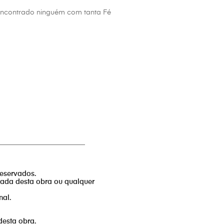
ha encontrado ninguém com tanta Fé
_________________________
reservados.
izada desta obra ou qualquer
nal.
desta obra.