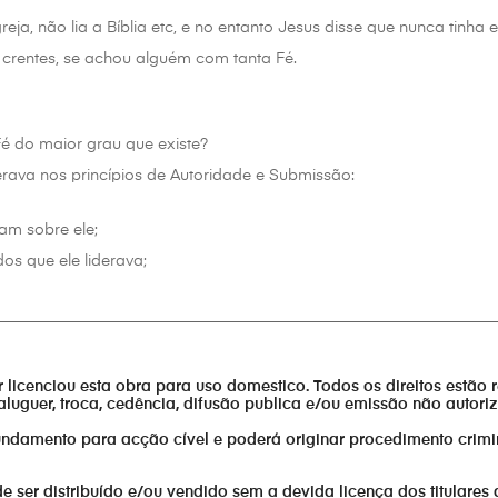
reja, não lia a Bíblia etc, e no entanto Jesus disse que nunca tin
rentes, se achou alguém com tanta Fé.
é do maior grau que existe?
erava nos princípios de Autoridade e Submissão:
am sobre ele;
os que ele liderava;
________________________________________________________________
or licenciou esta obra para uso domestico. Todos os direitos estão 
aluguer, troca, cedência, difusão publica e/ou emissão não autor
fundamento para acção cível e poderá originar procedimento crimi
er distribuído e/ou vendido sem a devida licença dos titulares 