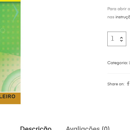
Para abrir 
nas
instruç
Categoria:
Share on:
Descrição
Avaliações (0)