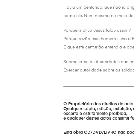
Havia um centurião, que não ia à Ig
como ele. Nem mesmo no meio de c
Porque motivo Jesus falou assim?
Porque razão este homem tinha a F
É que este centurião entendia e op
Submetia-se ás Autoridades que er
Exercer autoridade sobre os soldad
_________________________________
O Proprietário dos direitos de aut
Qualquer cópia, edição, exibição, 
excerto é estritamente proibida,
e qualquer destes actos constitui 
Esta obra CD/DVD/LIVRO não pode s