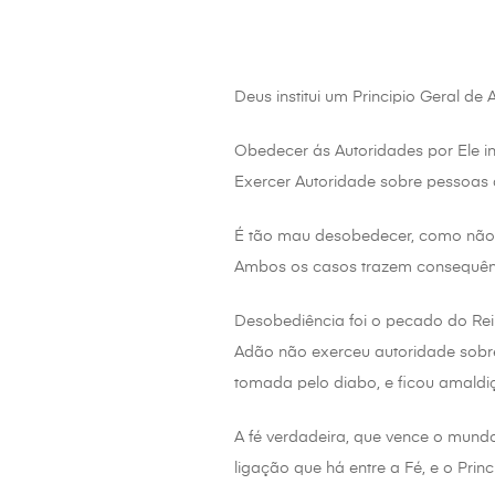
Deus institui um Principio Geral de
Obedecer ás Autoridades por Ele ins
Exercer Autoridade sobre pessoas 
É tão mau desobedecer, como não 
Ambos os casos trazem consequên
Desobediência foi o pecado do Rei 
Adão não exerceu autoridade sobre 
tomada pelo diabo, e ficou amaldi
A fé verdadeira, que vence o mund
ligação que há entre a Fé, e o Prin