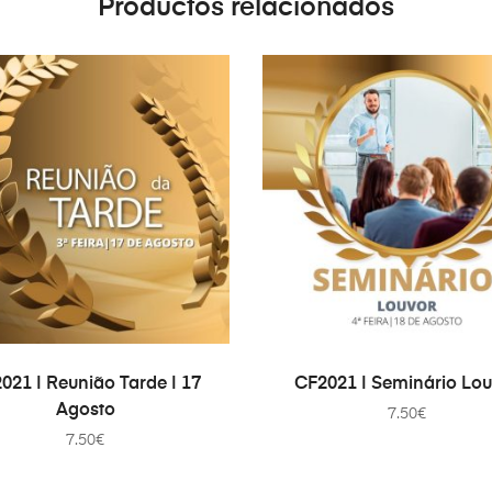
Productos relacionados
AÑADIR AL CARRITO
AÑADIR AL CARRITO
021 | Reunião Tarde | 17
CF2021 | Seminário Lo
Agosto
7.50
€
7.50
€