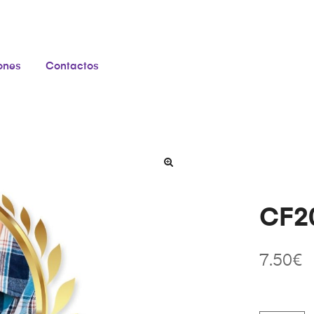
iones
Contactos
CF20
7.50
€