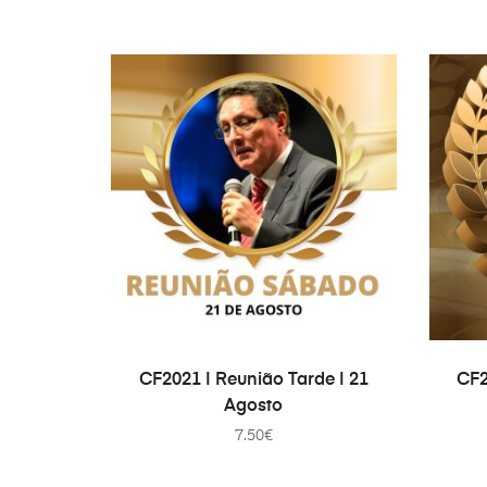
AÑADIR AL CARRITO
CF2021 | Reunião Tarde | 21
CF2
Agosto
7.50
€