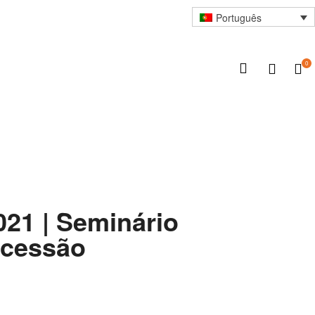
Português
0
21 | Seminário
rcessão