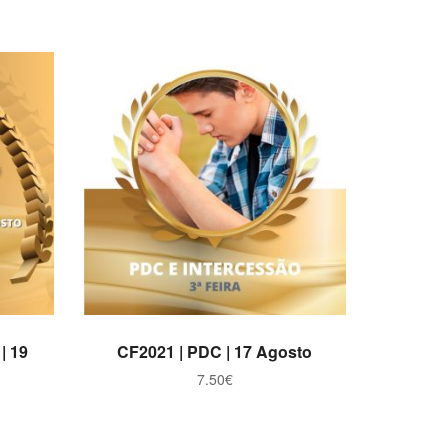
ADICIONAR
| 19
CF2021 | PDC | 17 Agosto
7.50
€