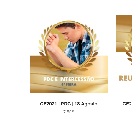
ADICIONAR
CF2021 | PDC | 18 Agosto
CF2
7.50
€