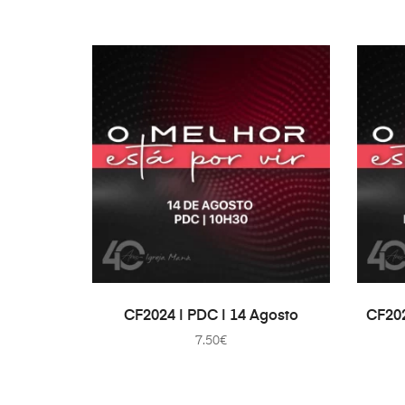
ADD TO CART
CF2024 | PDC | 14 Agosto
CF202
7.50
€