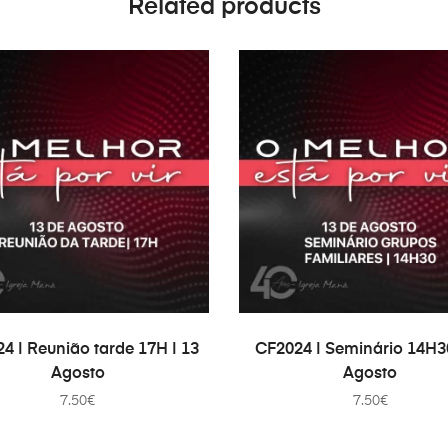
Related products
ADD TO CART
ADD TO CART
4 | Reunião tarde 17H | 13
CF2024 | Seminário 14H30
Agosto
Agosto
7.50
€
7.50
€