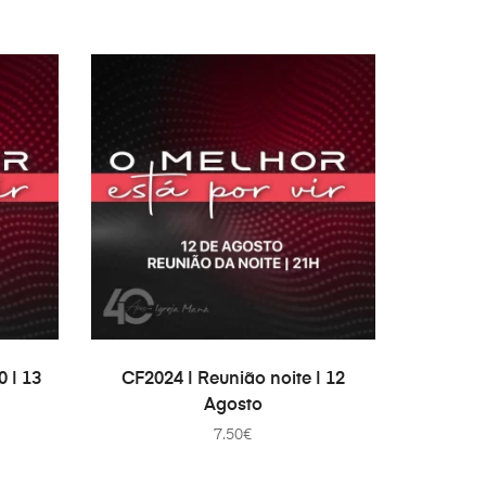
ADD TO CART
 | 13
CF2024 | Reunião noite | 12
Agosto
7.50
€