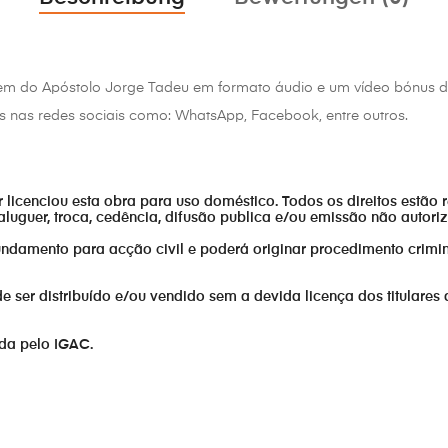
em do Apóstolo Jorge Tadeu em formato áudio e um vídeo bónu
s nas redes sociais como: WhatsApp, Facebook, entre outros.
or licenciou esta obra para uso doméstico. Todos os direitos estão 
aluguer, troca, cedência, difusão publica e/ou emissão não autor
fundamento para acção civil e poderá originar procedimento crimin
er distribuído e/ou vendido sem a devida licença dos titulares 
ada pelo IGAC.