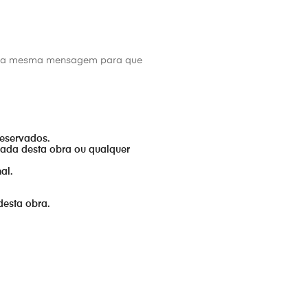
s da mesma mensagem para que
reservados.
izada desta obra ou qualquer
al.
desta obra.