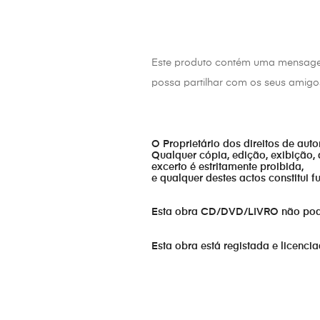
Este produto contém uma mensag
possa partilhar com os seus amigo
O Proprietário dos direitos de aut
Qualquer cópia, edição, exibição, 
excerto é estritamente proibida,
e qualquer destes actos constitui 
Esta obra CD/DVD/LIVRO não pode s
Esta obra está registada e licenci