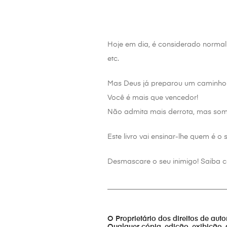
Hoje em dia, é considerado normal
etc.
Mas Deus já preparou um caminho 
Você é mais que vencedor!
Não admita mais derrota, mas some
Este livro vai ensinar-lhe quem é o
Desmascare o seu inimigo! Saiba c
_________________________________
O Proprietário dos direitos de aut
Qualquer cópia, edição, exibição, 