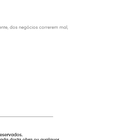
ente, dos negócios correrem mal,
_________________________
reservados.
izada desta obra ou qualquer