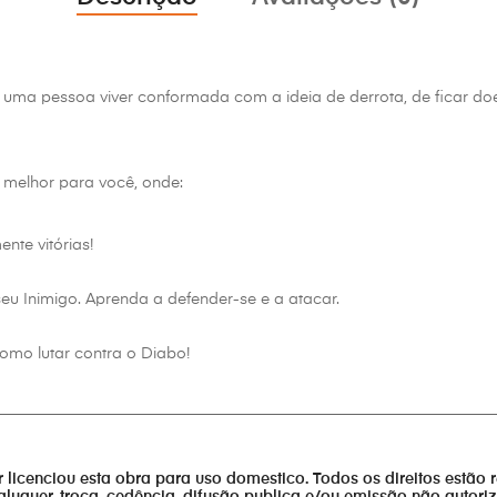
 uma pessoa viver conformada com a ideia de derrota, de ficar do
melhor para você, onde:
nte vitórias!
 seu Inimigo. Aprenda a defender-se e a atacar.
omo lutar contra o Diabo!
________________________________________________________________
or licenciou esta obra para uso domestico. Todos os direitos estão 
aluguer, troca, cedência, difusão publica e/ou emissão não autor