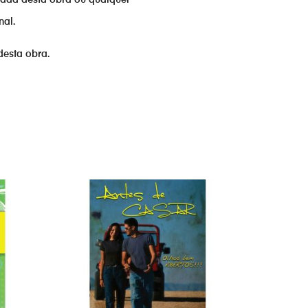
nal.
desta obra.