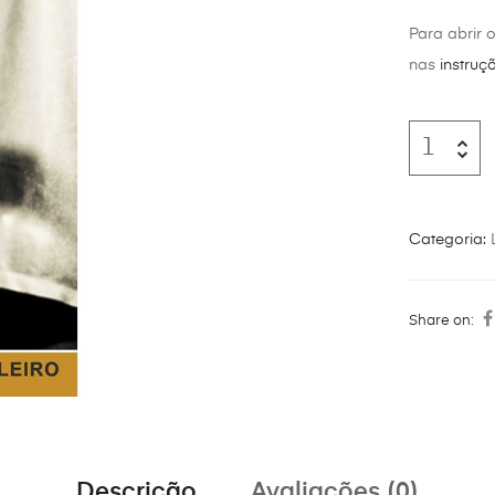
Para abrir 
nas
instruç
Categoria:
Share on:
Descrição
Avaliações (0)