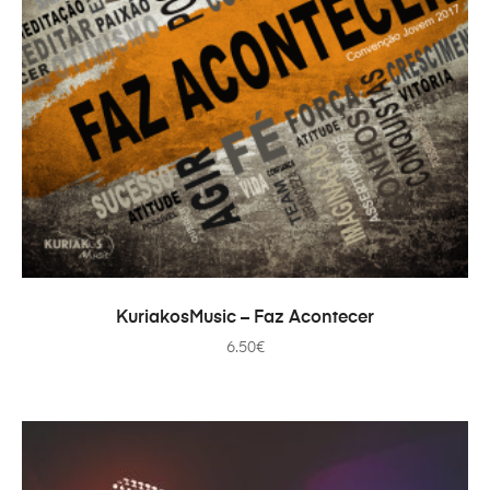
AÑADIR AL CARRITO
KuriakosMusic – Faz Acontecer
6.50
€