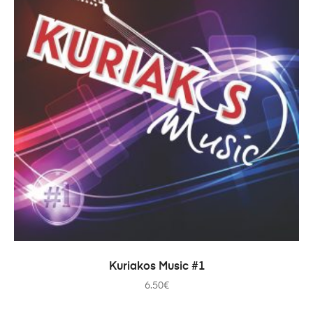
AÑADIR AL CARRITO
Kuriakos Music #1
6.50
€