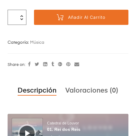
Añadir Al Carrito
Categoría:
Música
Share on:
Descripción
Valoraciones (0)
Reproductor
de
audio
Catedral de Louvor
01. Rei dos Reis