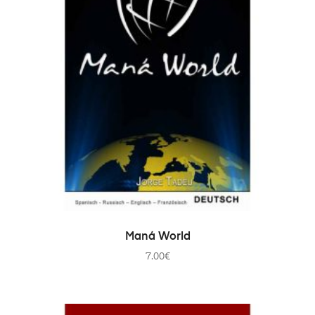
IN DEN WARENKORB
Maná World
7.00
€