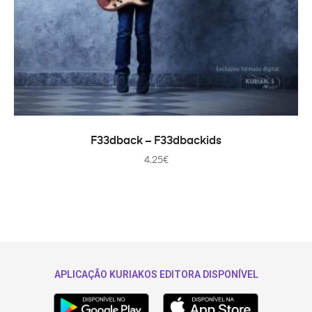
IN DEN WARENKORB
F33dback – F33dbackids
4.25
€
APLICAÇÃO KURIAKOS EDITORA DISPONÍVEL