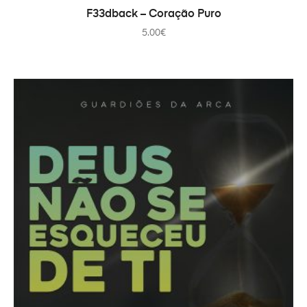
IN DEN WARENKORB
F33dback – Coração Puro
5.00
€