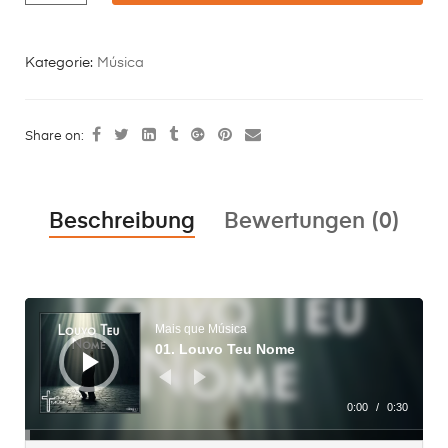
Kategorie:
Música
Share on:
Beschreibung
Bewertungen (0)
Audio-
Player
Mais que Música
01. Louvo Teu Nome
0:00
/
0:30