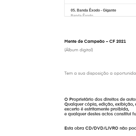
05. Banda Êxodo - Gigante
Banda Êxodo
06. Lino Barbosa - Hoje com Jesus eu
Lino Barbosa
Mente de Campeão – CF 2021
07. Perfect Bliss - Hold me close
(Álbum digital)
Perfect Bliss
08. Kuriakos Brasil - Somos Eleitos
Kuriakos Brasil
Tem a sua disposição a oportunidad
09. Kuriakos São Tomé - Nação Escol
Kuriakos São Tomé
O Proprietário dos direitos de aut
10. Guardiões da Arca - You answer t
Qualquer cópia, edição, exibição, 
Guardiões da Arca
excerto é estritamente proibida,
e qualquer destes actos constitui 
11. Triunfo Sonoro - Promessas
Triunfo Sonoro
Esta obra CD/DVD/LIVRO não pode s