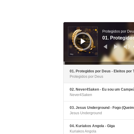
Reproductor
de
audio
Protegidos por De
01. Protegidos
01. Protegidos por Deus - Eleitos por 
Protegidos por Deus
02. Never4Saken - Eu sou um Campea
Never4Saken
03. Jesus Underground - Fogo (Queim
Jesus Underground
04. Kuriakos Angola - Giga
Kuriakos Angola