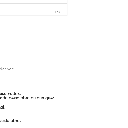
0:30
0:30
0:30
0:30
er ver;
0:30
reservados.
izada desta obra ou qualquer
0:30
al.
0:30
desta obra.