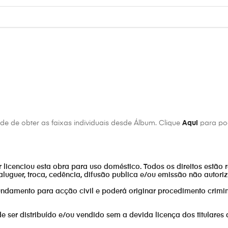
 sou filho de Deus
e de obter as faixas individuais desde Álbum. Clique
Aqui
para pod
hida
or licenciou esta obra para uso doméstico. Todos os direitos estão 
he Prayers
aluguer, troca, cedência, difusão publica e/ou emissão não autor
fundamento para acção civil e poderá originar procedimento crimin
er distribuído e/ou vendido sem a devida licença dos titulares 