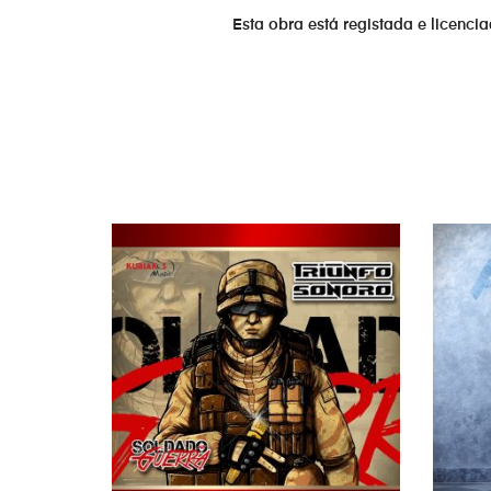
12. Tabernáculo - Quero a Tua Brisa
Esta obra está registada e licenci
Tabernáculo
13. Kuriakos Moçambique - Sacerdóc
Kuriakos Moçambique
14. Salmistas - Mente de Vencedor
Salmistas
15. Da SouldJazz - Coração de Gigant
Da SouldJazz
16. Efésios - Eleitos
Efésios