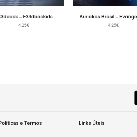
AÑADIR AL CARRITO
AÑADIR AL CARRITO
33dback – F33dbackids
Kuriakos Brasil – Evange
4.25
€
4.25
€
Políticas e Termos
Links Úteis