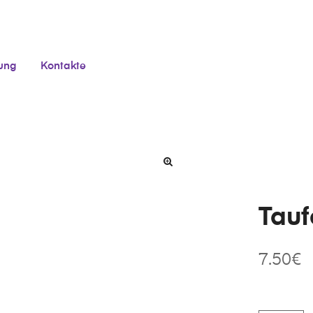
tung
Kontakte
Tauf
7.50
€