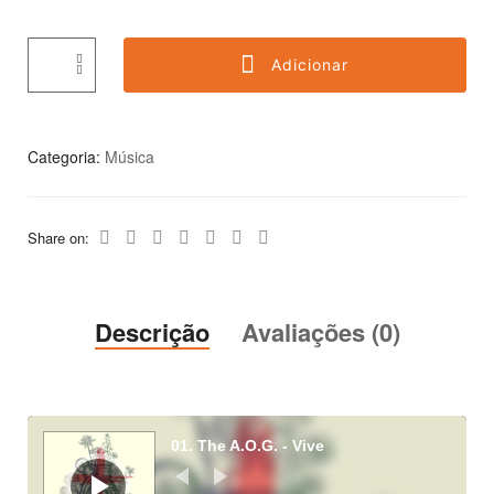
Adicionar
Categoria:
Música
Share on:
Descrição
Avaliações (0)
Reprodutor
de
01. The A.O.G. - Vive
áudio