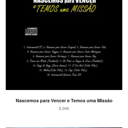
ADICIONAR
Nascemos para Vencer e Temos uma Missão
5.00
€