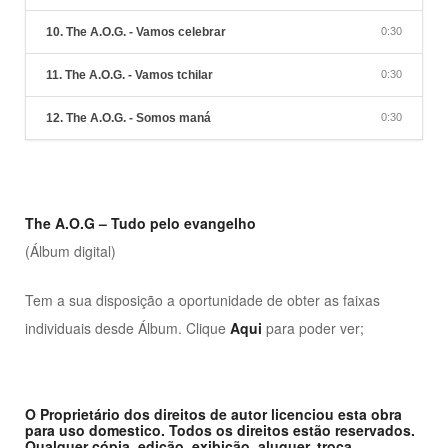
10. The A.O.G. - Vamos celebrar
0:30
11. The A.O.G. - Vamos tchilar
0:30
12. The A.O.G. - Somos maná
0:30
The A.O.G – Tudo pelo evangelho
(Álbum digital)
Tem a sua disposição a oportunidade de obter as faixas
individuais desde Álbum. Clique
Aqui
para poder ver;
O Proprietário dos direitos de autor licenciou esta obra
para uso domestico. Todos os direitos estão reservados.
Qualquer cópia, edição, exibição, aluguer, troca,