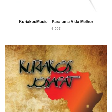
ADICIONAR
KuriakosMusic – Para uma Vida Melhor
6.50
€