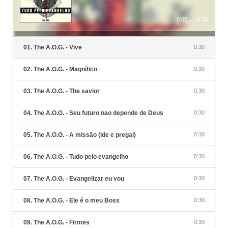
0:00
/
0:30
01. The A.O.G. - Vive
0:30
02. The A.O.G. - Magnífico
0:30
03. The A.O.G. - The savior
0:30
04. The A.O.G. - Seu futuro nao depende de Deus
0:30
05. The A.O.G. - A missão (ide e pregai)
0:30
06. The A.O.G. - Tudo pelo evangelho
0:30
07. The A.O.G. - Evangelizar eu vou
0:30
08. The A.O.G. - Ele é o meu Boss
0:30
09. The A.O.G. - Firmes
0:30