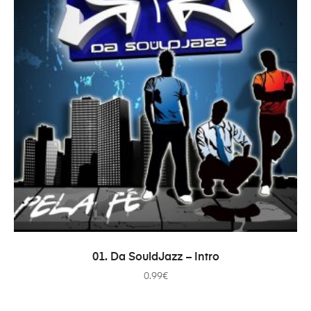
ADD TO CART
01. Da SouldJazz – Intro
0.99
€