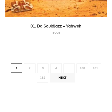
ADD TO CART
01. Da Souldjazz – Yahweh
0.99
€
1
2
3
4
…
180
181
182
NEXT