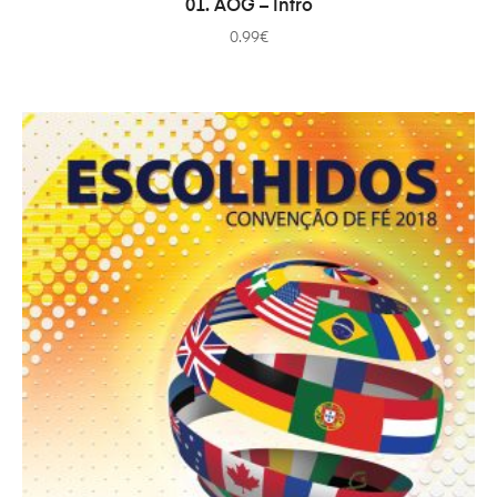
01. AOG – Intro
0.99
€