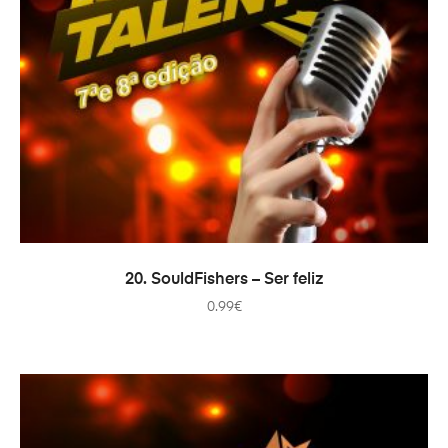
AÑADIR AL CARRITO
20. SouldFishers – Ser feliz
0.99
€