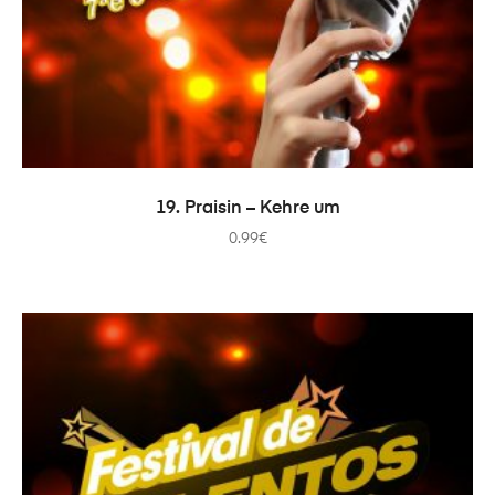
AÑADIR AL CARRITO
19. Praisin – Kehre um
0.99
€