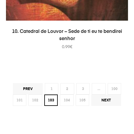
AÑADIR AL CARRITO
10. Catedral de Louvor – Sede de ti eu te bendirei
senhor
0.99
€
PREV
1
2
3
…
100
101
102
103
104
105
NEXT