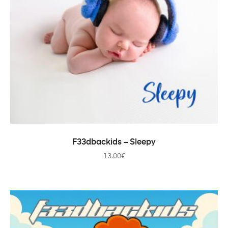
ADD TO CART
F33dbackids – Sleepy
13.00
€