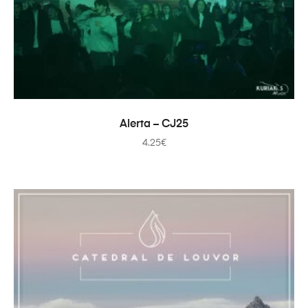
ADD TO CART
Alerta – CJ25
4.25
€