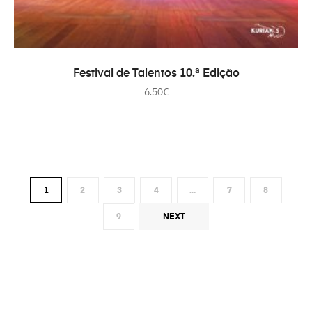
ADD TO CART
Festival de Talentos 10.ª Edição
6.50
€
1
2
3
4
…
7
8
9
NEXT