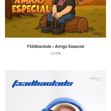
ADD TO CART
F33dbackids – Amigo Especial
12.00
€