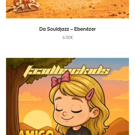
ADD TO CART
Da Souldjazz – Ebenézer
6.50
€