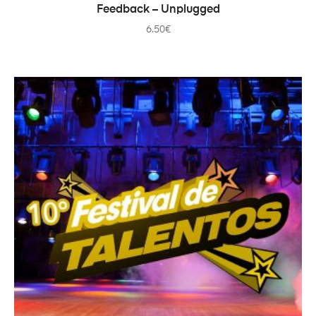
ADD TO CART
Feedback – Unplugged
6.50
€