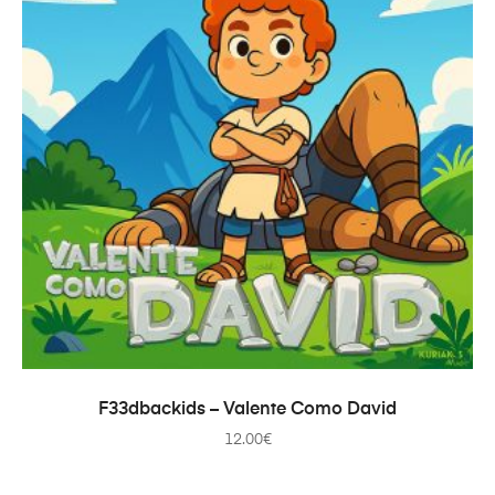
ADD TO CART
F33dbackids – Valente Como David
12.00
€