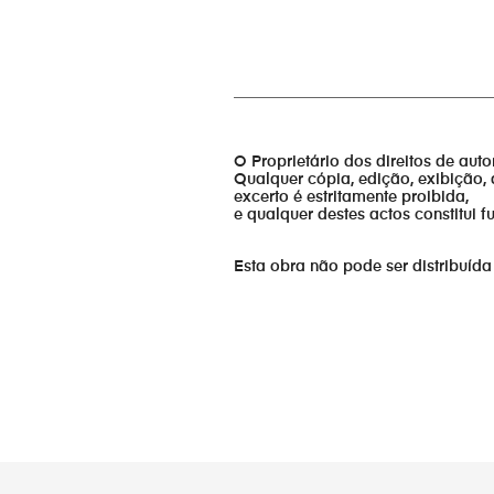
_________________________________
O Proprietário dos direitos de aut
Qualquer cópia, edição, exibição, 
excerto é estritamente proibida,
e qualquer destes actos constitui 
Esta obra não pode ser distribuída