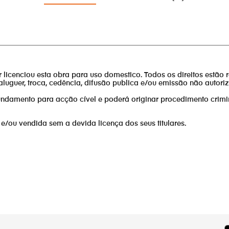
________________________________________________________________
or licenciou esta obra para uso domestico. Todos os direitos estão 
aluguer, troca, cedência, difusão publica e/ou emissão não autor
fundamento para acção cível e poderá originar procedimento crimi
 e/ou vendida sem a devida licença dos seus titulares.