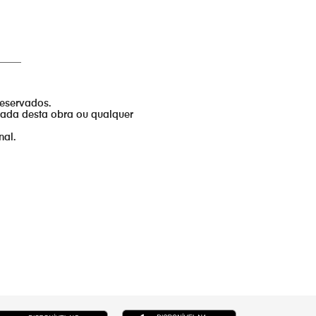
_____
reservados.
izada desta obra ou qualquer
nal.