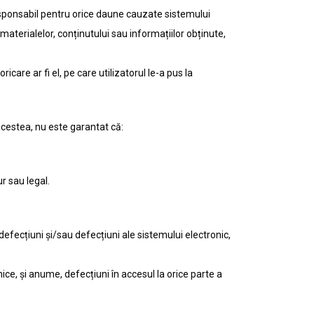
l responsabil pentru orice daune cauzate sistemului
materialelor, conținutului sau informațiilor obținute,
icare ar fi el, pe care utilizatorul le-a pus la
 acestea, nu este garantat că:
ur sau legal.
i defecțiuni și/sau defecțiuni ale sistemului electronic,
nice, și anume, defecțiuni în accesul la orice parte a