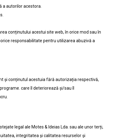
ă a autorilor acestora.
s.
a conținutului acestui site web, în ​​orice mod sau în
i orice responsabilitate pentru utilizarea abuzivă a
 și conținutul acestuia fără autorizația respectivă,
programe. care îl deteriorează și/sau îl
cru.
protejate legal ale Motes & Ideias Lda. sau ale unor terți,
tatea, integritatea și calitatea resurselor și