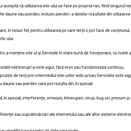
rul acceptă că utilizarea site-ului se face pe propriul risc, fiind singuru
 daune sau pierderi, inclusiv pierderi. a datelor rezultate din utilizarea 
, în niciun fel, pentru utilizarea pe care terții o pot face de conținutul, or
ite-ului.
tru a menține site-ul și Serviciile în stare bună de funcționare, cu toate
ponibil neîntrerupt și este sigur, fără erori sau funcționează continuu;
poziție de terți prin intermediul site-urilor web și/sau Serviciilor este sig
 daune sau pierderi care pot rezulta din, în special:
nd, în special, interferențe, omisiuni, întreruperi, viruși, bug-uri, precum ș
eficiențe sau supraîncărcări ale internetului sau ale altor sisteme electro
ul sau modificarea bazelor de date personale;