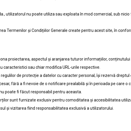
., utilizatorul nu poate utiliza sau exploata în mod comercial, sub nicio 
ea Termenilor și Condițiilor Generale create pentru acest site, în conformi
iona proiectarea, aspectul și aranjarea tuturor informațiilor, conținutului
au caracteristici sau chiar modifica URL-urile respective.
 regulilor de protecție a datelor cu caracter personal, își rezervă dreptul
esar, fără a fi nevoie de o notificare prealabilă și în perioada pe care o
 nu poate fi făcut responsabil pentru aceasta.
erților sunt furnizate exclusiv pentru comoditatea și accesibilitatea utili
sul și vizitarea fiind responsabilitatea exclusivă a utilizatorului.