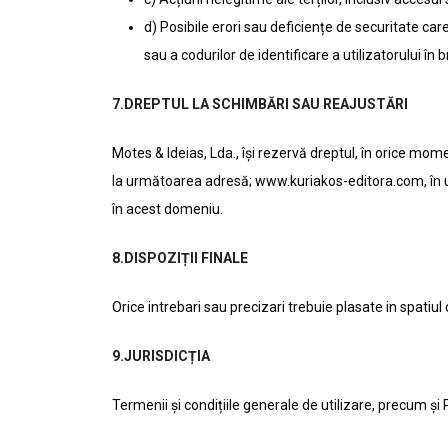
d) Posibile erori sau deficiențe de securitate car
sau a codurilor de identificare a utilizatorului în
7.DREPTUL LA SCHIMBĂRI SAU REAJUSTĂRI
Motes & Ideias, Lda., își rezervă dreptul, în orice mome
la următoarea adresă; www.kuriakos-editora.com, în urm
în acest domeniu.
8.DISPOZIȚII FINALE
Orice intrebari sau precizari trebuie plasate in spatiu
9.JURISDICȚIA
Termenii și condițiile generale de utilizare, precum și 