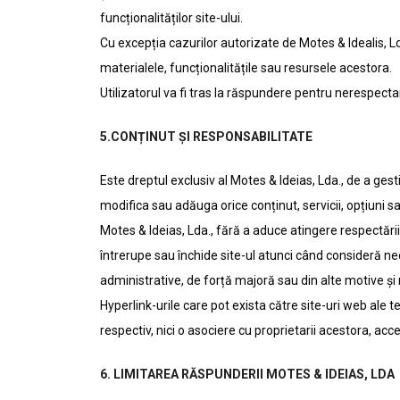
funcționalităților site-ului.
Cu excepția cazurilor autorizate de Motes & Idealis, Lda
materialele, funcționalitățile sau resursele acestora.
Utilizatorul va fi tras la răspundere pentru nerespectar
5.CONȚINUT ȘI RESPONSABILITATE
Este dreptul exclusiv al Motes & Ideias, Lda., de a gest
modifica sau adăuga orice conținut, servicii, opțiuni s
Motes & Ideias, Lda., fără a aduce atingere respectării
întrerupe sau închide site-ul atunci când consideră nec
administrative, de forță majoră sau din alte motive și
Hyperlink-urile care pot exista către site-uri web ale t
respectiv, nici o asociere cu proprietarii acestora, acce
6. LIMITAREA RĂSPUNDERII MOTES & IDEIAS, LDA