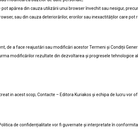
e pot apărea din cauza utilizării unui browser învechit sau nesigur, precum
 browser, sau din cauza deteriorărilor, erorilor sau inexactităților care p
nt, de a face reajustări sau modificări acestor Termeni și Condiții General
a modificărilor rezultate din dezvoltarea și progresele tehnologice ale i
l creat in acest scop; Contacte – Editora Kuriakos și echipa de lucru vor 
Politica de confidențialitate vor fi guvernate și interpretate în conformit