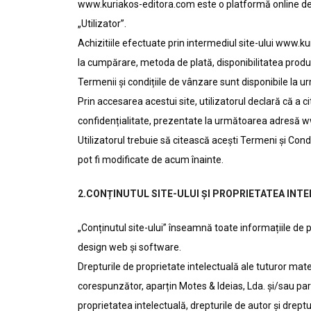
www.kuriakos-editora.com este o platformă online de v
„Utilizator”.
Achizitiile efectuate prin intermediul site-ului www.k
la cumpărare, metoda de plată, disponibilitatea produsu
Termenii și condițiile de vânzare sunt disponibile 
Prin accesarea acestui site, utilizatorul declară că a ci
confidențialitate, prezentate la următoarea adresă ww
Utilizatorul trebuie să citească acești Termeni și Cond
pot fi modificate de acum înainte.
2.CONȚINUTUL SITE-ULUI ȘI PROPRIETATEA INT
„Conținutul site-ului” înseamnă toate informațiile de pe 
design web și software.
Drepturile de proprietate intelectuală ale tuturor mater
corespunzător, aparțin Motes & Ideias, Lda. și/sau part
proprietatea intelectuală, drepturile de autor și drept