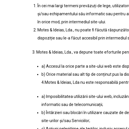
În cei mai largi termeni prevăzuți de lege, utilizato
și/sau echipamentului său informatic sau pentru alte
în orice mod, prin intermediul site-ului.
Motes & Ideias, Lda., nu poate fi făcută răspunzătoare
dispoziție sau le-a făcut accesibil prin intermediul s
3. Motes & Ideias, Lda., va depune toate eforturile pen
a) Accesul la orice parte a site-ului web este dis
b) Orice material sau alt tip de conținut pus la dis
4.Motes & Ideias, Lda nu este responsabilă pentru
a) Imposibilitatea utilizării site-ului web, incluzâ
informatic sau de telecomunicații;
b) Întârzieri sau blocări în utilizare cauzate de d
site-urilor și/sau Serviciilor;
c) Acțiuni nelegitime ale terților, inclusiv acces