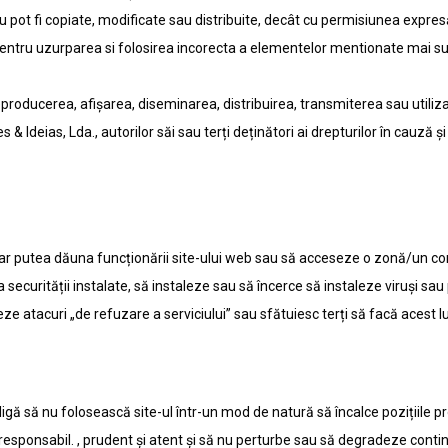
e nu pot fi copiate, modificate sau distribuite, decât cu permisiunea expres
 pentru uzurparea si folosirea incorecta a elementelor mentionate mai su
roducerea, afișarea, diseminarea, distribuirea, transmiterea sau utilizare
& Ideias, Lda., autorilor săi sau terți deținători ai drepturilor în cauză ș
 ar putea dăuna funcționării site-ului web sau să acceseze o zonă/un cont
securității instalate, să instaleze sau să încerce să instaleze viruși sau 
atacuri „de refuzare a serviciului” sau sfătuiesc terți să facă acest lu
e obligă să nu folosească site-ul într-un mod de natură să încalce pozițiile 
esponsabil. , prudent și atent și să nu perturbe sau să degradeze continui