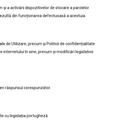
 și a activării dispozitivelor de stocare a parolelor
ot rezultă din funcționarea defectuoasă a acestuia.
e de Utilizare, precum și Politicii de confidențialitate
nternetului în sine, precum și modificări legislative
oferi răspunsul corespunzător.
ate cu legislația portugheză.