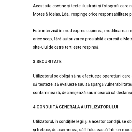
Acest site conține și texte, ilustrații și fotografii car
Motes & Ideias, Lda., respinge orice responsabilitate
Este interzisă în mod expres copierea, modificarea, rep
orice scop, fără autorizarea prealabilă expresă a Motes 
site-ului de către terți este respinsă.
3.SECURITATE
Utilizatorul se obligă să nu efectueze operațiuni care
să testeze, să evalueze sau să spargă vulnerabilitatea 
contaminează, declanșează sau încearcă să declanșeze 
4.CONDUITĂ GENERALĂ A UTILIZATORULUI
Utilizatorul, în condițiile legii și a acestor condiții, s
și trebuie, de asemenea, să îl folosească într-un mod r