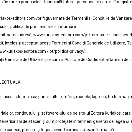
ânzare a produselor, disponibilă tuturor persoanelor care se înregistre
uriakos-editora.com vor fi guvernate de Termenii si Condițiile de Vânzar
lui, politica de pret, anulare si returnare.
la următoarea adresă; www.kuriakos-editora.com/pt/termos-e-condicoes-
tit, înțeles și acceptat acești Termeni și Condiții Generale de Utilizare, T
w.kuriakos-editora.com / pt/politica-privacy/.
iții Generale de Utilizare, precum și Politicile de Confidențialitate ori 
ELECTUALĂ
acest site, inclusiv, printre altele, mărci, modele, logo-uri, texte, imagini,
ialelor, conținutului și software-ului de pe site-ul Editora Kuriakos, care
enerilor săi de afaceri și sunt protejate în termeni generali de legea și l
urile conexe, precum și legea privind criminalitatea informatică.