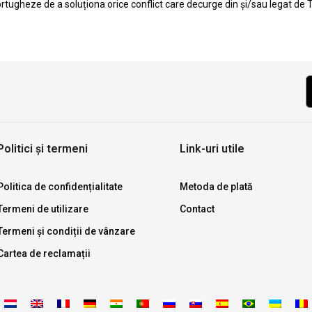
portugheze de a soluționa orice conflict care decurge din și/sau legat de T
Politici și termeni
Link-uri utile
Politica de confidențialitate
Metoda de plată
Termeni de utilizare
Contact
Termeni și condiții de vânzare
Cartea de reclamații