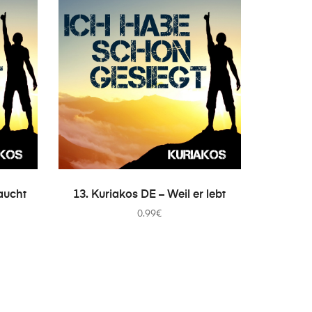
IN DEN WARENKORB
aucht
13. Kuriakos DE – Weil er lebt
0.99
€