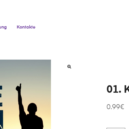
tung
Kontakte
01. 
0.99
€