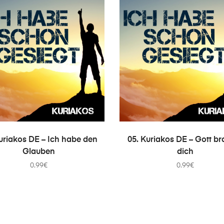
IN DEN WARENKORB
IN DEN WARENKORB
uriakos DE – Ich habe den
05. Kuriakos DE – Gott br
Glauben
dich
0.99
€
0.99
€