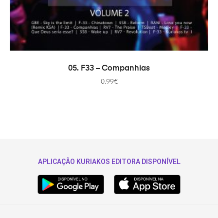
ADAUGĂ ÎN COȘ
05. F33 – Companhias
0.99
€
APLICAÇÃO KURIAKOS EDITORA DISPONÍVEL