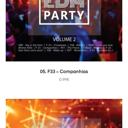
ADAUGĂ ÎN COȘ
05. F33 – Companhias
0.99
€