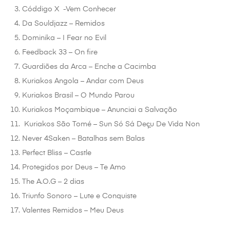
Códdigo X -Vem Conhecer
Da Souldjazz – Remidos
Dominika – I Fear no Evil
Feedback 33 – On fire
Guardiões da Arca – Enche a Cacimba
Kuriakos Angola – Andar com Deus
Kuriakos Brasil – O Mundo Parou
Kuriakos Moçambique – Anunciai a Salvação
Kuriakos São Tomé – Sun Só Sá Deç̧u De Vida Non
Never 4Saken – Batalhas sem Balas
Perfect Bliss – Castle
Protegidos por Deus – Te Amo
The A.O.G – 2 dias
Triunfo Sonoro – Lute e Conquiste
Valentes Remidos – Meu Deus