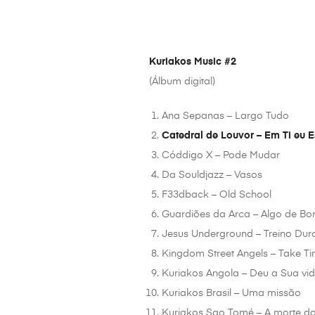
Kuriakos Music #2
(Álbum digital)
Ana Sepanas – Largo Tudo
Catedral de Louvor – Em Ti eu 
Códdigo X – Pode Mudar
Da Souldjazz – Vasos
F33dback – Old School
Guardiões da Arca – Algo de B
Jesus Underground – Treino Dur
Kingdom Street Angels – Take T
Kuriakos Angola – Deu a Sua vi
Kuriakos Brasil – Uma missão
Kuriakos Sao Tomé – A morte d