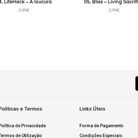
4. LifeHack – A loucura
05. Bliss – Living Sacrif
0.99
€
0.99
€
Políticas e Termos
Links Úteis
Política de Privacidade
Forma de Pagamento
Termos de Utilização
Condições Especiais