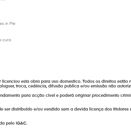
es in Me
e cura
or licenciou esta obra para uso domestico. Todos os direitos estão 
aluguer, troca, cedência, difusão publica e/ou emissão não autor
fundamento para acção cível e poderá originar procedimento crimi
er distribuído e/ou vendido sem a devida licença dos titulares 
ada pelo IGAC.