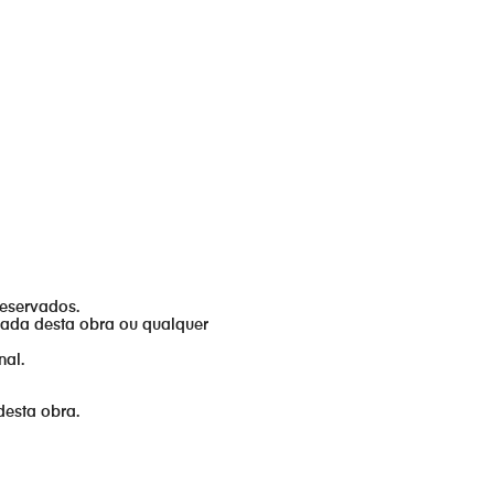
reservados.
izada desta obra ou qualquer
nal.
desta obra.