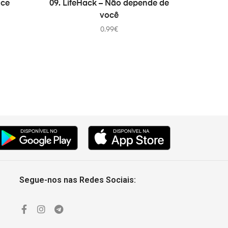
ice
09. LifeHack – Não depende de
você
0.99
€
Segue-nos nas Redes Sociais: