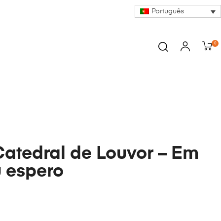
Português
0
Catedral de Louvor – Em
u espero