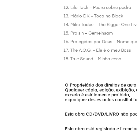
LifeHack – Pedra sobre pedra
Mário DK – Toca no Block
Mike Tadeu – The Bigger One Liv
Praisin – Gemeinsam
Protegidos por Deus – Nome qu
The A.O.G. – Ele é o meu Boss
True Sound – Minha cena
O Proprietário dos direitos de aut
Qualquer cópia, edição, exibição, 
excerto é estritamente proibida,
e qualquer destes actos constitui 
Esta obra CD/DVD/LIVRO não pode s
Esta obra está registada e licenci