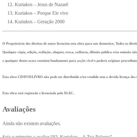
Kuriakos – Jesus de Nazaré
Kuriakos – Porque Ele vive
Kuriakos – Geração 2000
O Proprietário dos direitos de autor licenciou esta obra para uso domestico. Todos os direi
Qualquer cópia, edição, exibição, aluguer, troca, cedência, difusão publica e/ou emissão n
e qualquer destes actos constitui fundamento para acção cível e poderá originar procedime
Esta obra CD/DVD/LIVRO não pode ser distribuído e/ou vendido sem a devida licença dos ti
Esta obra está registada e licenciada pelo IGAC.
Avaliações
Ainda não existem avaliações.
Seja o primeiro a avaliar “02. Kuriakos – A Tua Palavra”