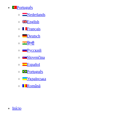
Português
Nederlands
English
Français
Deutsch
हिन्दी
Русский
Slovenčina
Español
Português
Українська
Română
Início