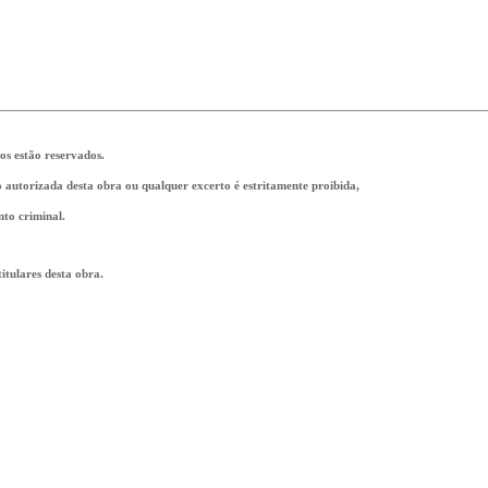
tos estão reservados.
ão autorizada desta obra ou qualquer excerto é estritamente proibida,
nto criminal.
tulares desta obra.