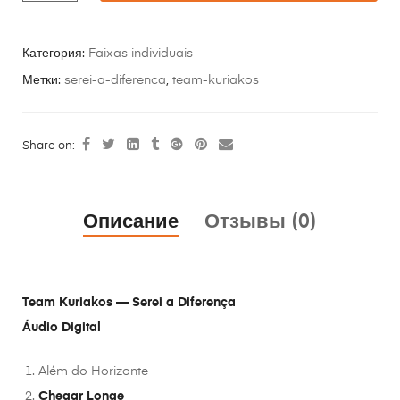
Категория:
Faixas individuais
Метки:
serei-a-diferenca
,
team-kuriakos
Share on:
Описание
Отзывы (0)
Team Kuriakos — Serei a Diferença
Áudio Digital
Além do Horizonte
Chegar Longe