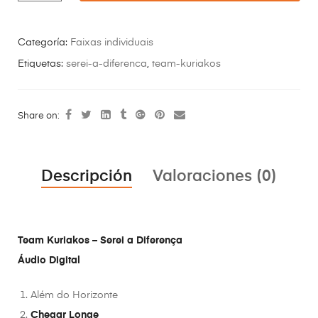
Categoría:
Faixas individuais
Etiquetas:
serei-a-diferenca
,
team-kuriakos
Share on:
Descripción
Valoraciones (0)
Team Kuriakos – Serei a Diferença
Áudio Digital
Além do Horizonte
Chegar Longe