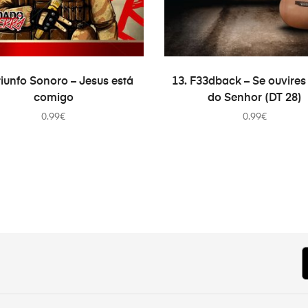
ADICIONAR
ADICIONAR
riunfo Sonoro – Jesus está
13. F33dback – Se ouvires
comigo
do Senhor (DT 28)
0.99
€
0.99
€