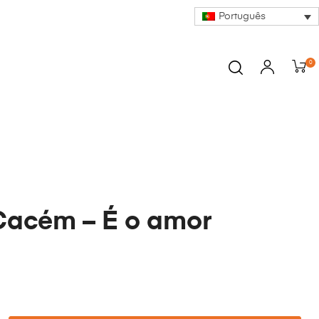
Português
0
Cacém – É o amor