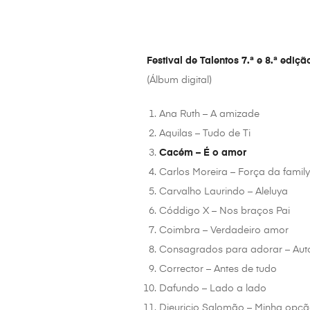
Festival de Talentos 7.ª e 8.ª ediçã
(Álbum digital)
Ana Ruth – A amizade
Aquilas – Tudo de Ti
Cacém – É o amor
Carlos Moreira – Força da famil
Carvalho Laurindo – Aleluya
Códdigo X – Nos braços Pai
Coimbra – Verdadeiro amor
Consagrados para adorar – Auto
Corrector – Antes de tudo
Dafundo – Lado a lado
Djeuricio Salomão – Minha opç