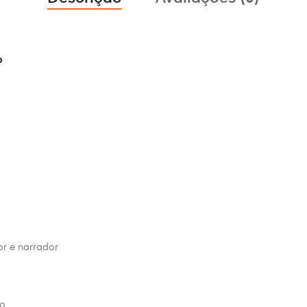
o
y
r e narrador
ão