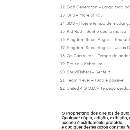
God Generation – Largo tudo par
GPS – More of You
JDS – Hoje é tempo de mudanç
Kid Rod – Sonho que te motiva
Kingdom Street Angels – End of 
Kingdom Street Angels – Jesus D
Os Guerreiros – Tempo de anda
Praisin – Kehre um
SouldFishers – Ser feliz
Team 4 ever – Tudo é possivel
United 4 G.O.D. – Te peço perdã
O Proprietário dos direitos de aut
Qualquer cópia, edição, exibição, 
excerto é estritamente proibida,
e qualquer destes actos constitui 