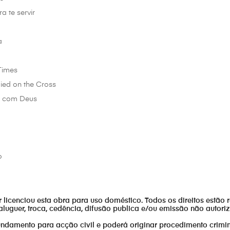
a te servir
a
Times
ied on the Cross
r com Deus
o
or licenciou esta obra para uso doméstico. Todos os direitos estão 
aluguer, troca, cedência, difusão publica e/ou emissão não autor
fundamento para acção civil e poderá originar procedimento crimin