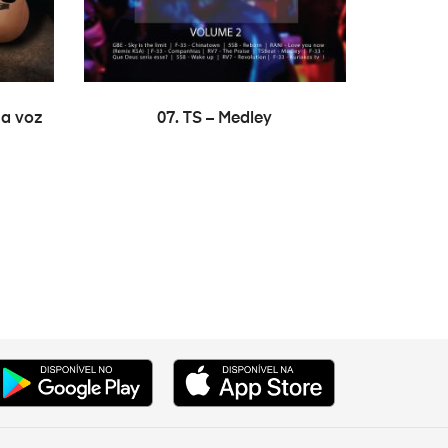
LER MAIS
 a voz
07. TS – Medley