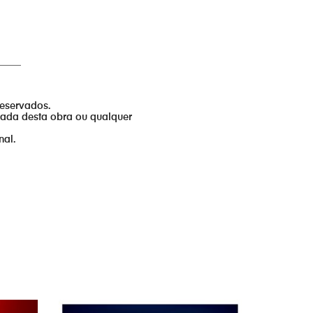
_____
reservados.
izada desta obra ou qualquer
nal.