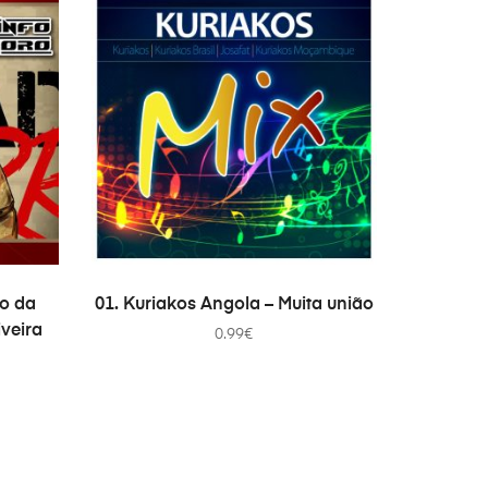
ADICIONAR
no da
01. Kuriakos Angola – Muita união
iveira
0.99
€