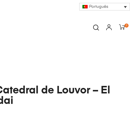
Português
0
Catedral de Louvor – El
dai