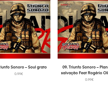
ADICIONAR
ADICIONAR
riunfo Sonoro – Soul grato
09. Triunfo Sonoro – Pla
salvação Feat Rogério Ol
0.99
€
0.99
€