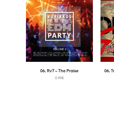
ADICIONAR
06. Rv7 – The Praise
06. T
0.99
€