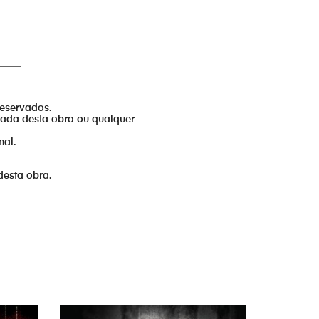
_____
reservados.
izada desta obra ou qualquer
nal.
desta obra.