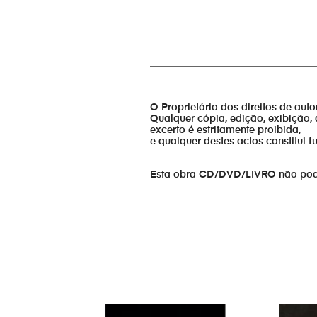
_________________________________
O Proprietário dos direitos de aut
Qualquer cópia, edição, exibição, 
excerto é estritamente proibida,
e qualquer destes actos constitui 
Esta obra CD/DVD/LIVRO não pode s