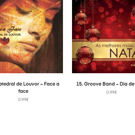
ADICIONAR
ADICIONAR
atedral de Louvor – Face a
15. Groove Band – Dia de
face
0.99
€
0.99
€