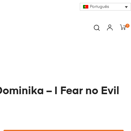
Português
0
Dominika – I Fear no Evil